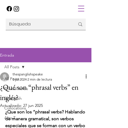
Entrada
All Posts
thespanglishspeake
All Posts
5 jul 2024
2 min de lectura
¿Qué son “phrasal verbs” en
Phrasal Verbs
inglés?
Spanglish
Actualizado:
27 jun 2025
Collocations
¿Que son los “phrasal verbs? Hablando 
A to Z
de manera gramatical, son verbos 
especiales que se forman con un verbo 