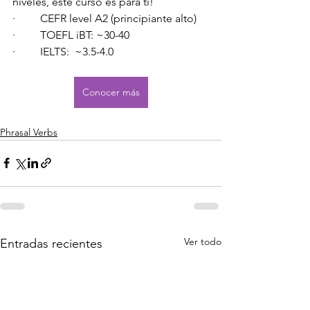
niveles, este curso es para ti!
·         CEFR level A2 (principiante alto)
·         TOEFL iBT: ~30-40
·         IELTS:  ~3.5-4.0
Conocer más
Phrasal Verbs
Ver todo
Entradas recientes