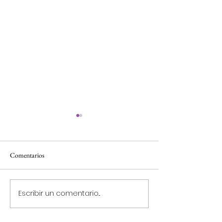
Comentarios
¿Qué es Spanglish?
¿Qué son los “collo
Escribir un comentario...