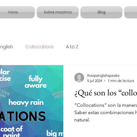
Inicio
Sobre nosotros
Blog
nglish
Collocations
A to Z
thespanglishspeake
5 jul 2024
1 min de lectura
¿Qué son los “coll
“Collocations” son la manera
Saber estas combinaciones h
natural.