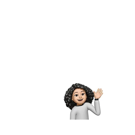
Sobre
The Spangl
cual pueda
en cuenta
enfrentan
concisa y
todo un po